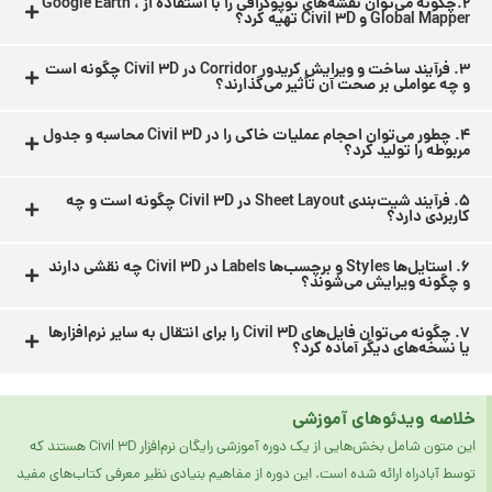
2.چگونه می‌توان نقشه‌های توپوگرافی را با استفاده از Google Earth ،
Global Mapper و Civil 3D تهیه کرد؟
3. فرآیند ساخت و ویرایش کریدور Corridor در Civil 3D چگونه است
و چه عواملی بر صحت آن تأثیر می‌گذارند؟
4. چطور می‌توان احجام عملیات خاکی را در Civil 3D محاسبه و جدول
مربوطه را تولید کرد؟
5. فرآیند شیت‌بندی Sheet Layout در Civil 3D چگونه است و چه
کاربردی دارد؟
6. استایل‌ها Styles و برچسب‌ها Labels در Civil 3D چه نقشی دارند
و چگونه ویرایش می‌شوند؟
7. چگونه می‌توان فایل‌های Civil 3D را برای انتقال به سایر نرم‌افزارها
یا نسخه‌های دیگر آماده کرد؟
خلاصه ویدئوهای آموزشی
این متون شامل بخش‌هایی از یک دوره آموزشی رایگان نرم‌افزار Civil 3D هستند که
توسط آبادراه ارائه شده است. این دوره از مفاهیم بنیادی نظیر معرفی کتاب‌های مفید