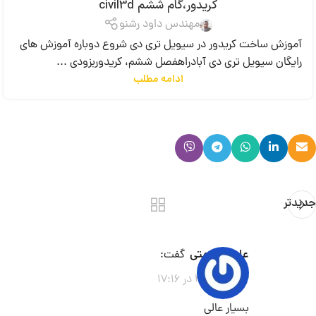
کریدور،گام ششم civil3d
مهندس داود رشنو
آموزش ساخت کریدور در سیویل تری دی شروع دوباره آموزش های
رایگان سیویل تری دی آبادراهفصل ششم، کریدوربزودی ...
ادامه مطلب
جدیدتر
علیرضا همتی
گفت:
2026-06-03 در 17:16
بسیار عالی