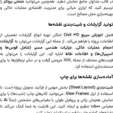
ر قالب جداول جامع نمایش دهید. همچنین می‌توانید
منحنی بروکنر
را
ترسیم کنید که ابزاری حیاتی برای مدیریت اقتصادی عملیات خاکی و
بهینه‌سازی حمل مصالح است.
تولید گزارشات و شیت‌بندی نقشه‌ها
صل
آموزش سریع Civil 3D
امکان تهیه انواع گزارشات تفصیلی از
اطلاعات پروژه را فراهم می‌کند. از جمله این گزارشات می‌توان به
گزارشات
احجام عملیات خاکی، جزئیات هندسی مسیر (شامل قوس‌ها و
سپیرال‌ها) و اطلاعات نقاط
اشاره کرد. این گزارشات را می‌توان به
فرمت‌های مختلف از جمله XML خروجی گرفت و در سایر نرم‌افزارها یا برای
مستندسازی استفاده کرد.
آماده‌سازی نقشه‌ها برای چاپ
یت‌بندی
(Sheet Layout)
بخش مهمی از فرآیند تحویل پروژه است. با
ستفاده از ابزار
View Frames
، می‌توانید کادرهای چاپ
(شیت‌ها)
را برای
مایش همزمان پلان و پروفیل طولی با مقیاس‌های مشخص (مثلاً
A1
با
مقیاس
1:500
تنظیم و ایجاد کنید. این قابلیت به شما کمک می‌کند تا
نقشه‌های آماده چاپ با فرمت استاندارد تولید کنید.