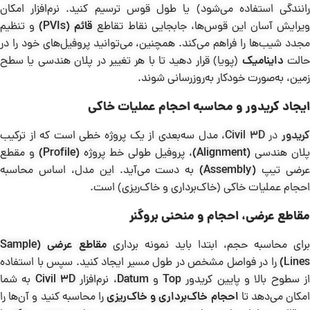
رانندگی استفاده می‌شود) یا طول قوس ترسیم کنید. نرم‌افزار امکان
یرایش آسان این قوس‌ها، جابجایی نقاط تقاطع
قائم (PVIs)
و تنظیم
مجدد شیب‌ها را فراهم می‌کند. همچنین، می‌توانید پروفیل‌های خود را در
الت
داینامیک
(پویا) قرار دهید تا با هر تغییر در پلان هندسی یا سطح
زمین، به‌صورت خودکار به‌روزرسانی شوند.
ایجاد کریدور و محاسبه احجام عملیات خاکی
ریدور
در
Civil 3D
، مدل سه‌بعدی از یک پروژه خطی است که از ترکیب
پلان هندسی
(Alignment)
، پروفیل طولی خط پروژه
(Profile)
و مقطع
رضی تیپ
(Assembly)
به دست می‌آید. این مدل، اساس محاسبه
احجام عملیات خاکی (خاک‌برداری و خاک‌ریزی) است.
مقاطع عرضی، احجام و منحنی بروگنر
برای محاسبه حجم، ابتدا باید نمونه برداری
مقاطع عرضی
(Sample
Lines)
را در فواصل مشخص در طول مسیر ایجاد کنید. سپس با استفاده
ز سطوح بالا و پایین کریدور
Top
و
Datum
، نرم‌افزار
Civil 3D
به شما
امکان می‌دهد تا
احجام خاک‌برداری و خاک‌ریزی
را محاسبه کنید و آن‌ها را