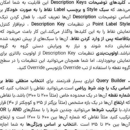
کلیدهای توضیحات Description Keys
این قابلیت به شما امکان
می‌دهد که
سبک Style و برچسب Label نقاط را به صورت خودکار
بر
ساس توضیحات
Description
آن‌ها تعریف کنید. با فعال کردن تیک
Point Label Style
در تنظیمات
Description Key
، نرم‌افزار کنترل
نمایش نقاط را به این کلیدها واگذار می‌کند.این کار باعث می‌شود که
لافاصله پس از وارد کردن نقاط
، آن‌ها با سبک‌های از پیش تعریف شده
نمایش داده شوند و نیاز به ویرایش دستی گروه به گروه
باشد.
اولویت‌بندی
تنظیمات Description Key از اولویت بالاتری برای
نمایش برخوردارند، اما شما همچنان می‌توانید این تنظیمات را در سطح
گروه نقطه با استفاده از تب Override بازنویسی Override کنید.
Query Builder
ابزاری بسیار قدرتمند برای
انتخاب منطقی نقاط بر
ساس یک یا چند شرط ریاضی
است.می‌توانید نقاطی را انتخاب کنید که
ماره نقطه
آن‌ها در یک محدوده خاص (مثلاً 200 تا 300) باشد.یا نقاطی
ه
ارتفاع
آن‌ها در یک بازه مشخص (مثلاً بزرگتر از 35 و کوچکتر از 40) قرار
ارد.با
ترکیب شرط‌ها
می‌توانید چندین شرط را با عملگرهای
AND
یا
OR
ترکیب کنید مثلاً نقاطی که شماره آن‌ها بین 600 تا 1200 است و ارتفاع
آن‌ها بین 30 تا 35 است .
انتخاب بر اساس ویژگی‌ه
ا به شما اجازه