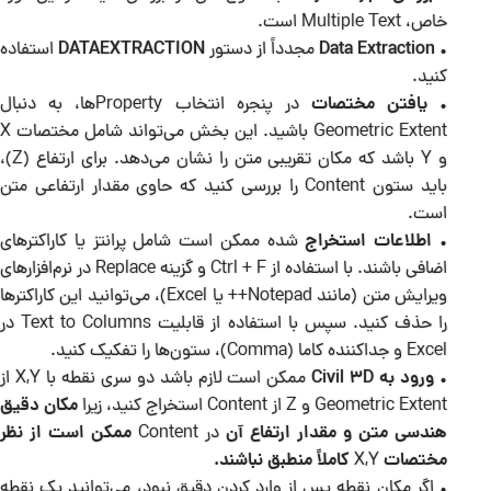
خاص، Multiple Text است.
•
Data Extraction
مجدداً از دستور
DATAEXTRACTION
استفاده
کنید.
•
یافتن مختصات
در پنجره انتخاب Propertyها، به دنبال
Geometric Extent باشید. این بخش می‌تواند شامل مختصات X
و Y باشد که مکان تقریبی متن را نشان می‌دهد. برای ارتفاع (Z)،
باید ستون Content را بررسی کنید که حاوی مقدار ارتفاعی متن
است.
•
اطلاعات استخراج
شده ممکن است شامل پرانتز یا کاراکترهای
اضافی باشند. با استفاده از Ctrl + F و گزینه Replace در نرم‌افزارهای
ویرایش متن (مانند Notepad++ یا Excel)، می‌توانید این کاراکترها
را حذف کنید. سپس با استفاده از قابلیت Text to Columns در
Excel و جداکننده کاما (Comma)، ستون‌ها را تفکیک کنید.
•
ورود به Civil 3D
ممکن است لازم باشد دو سری نقطه با X,Y از
Geometric Extent و Z از Content استخراج کنید، زیرا
مکان دقیق
هندسی متن و مقدار ارتفاع آن
در Content
ممکن است از نظر
مختصات
X,Y
کاملاً منطبق نباشند.
• اگر مکان نقطه پس از وارد کردن دقیق نبود، می‌توانید یک نقطه