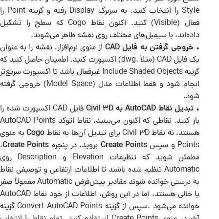
Style را انتخاب کنید. به سربرگ Display رفته و گزینه Point را
فعال (Visible) کنید. اکنون نقاط Cogo که سطح را تشکیل
داده‌اند، با سیمبل‌های مختلف روی نقشه ظاهر می‌شوند.
•
خروجی گرفتن به فایل CAD
از منوی نرم‌افزار، نقشه را به عنوان
یک فایل CAD (مثلاً .dwg) اکسپورت کنید. اطمینان حاصل کنید که
گزینه Include Shaded Objects غیرفعال باشد تا اکسپورت سریع‌تر
انجام شود و فقط اطلاعات مدل (Model Space) خروجی گرفته
شود.
•
تبدیل نقاط AutoCAD به
Civil 3D
فایل CAD اکسپورت شده را
باز کنید. نقاطی که اکنون می‌بینید، نقاط اتوکد AutoCAD Points
هستند، نه نقاط Civil 3D برای تبدیل آن‌ها به نقاط
Cogo
به منوی
Points و سپس
Create Points
بروید. در پنجره
Create Points
،
مطمئن شوید که تنظیمات Elevation و Description روی
Automatic تنظیم شده باشند تا اطلاعات ارتفاعی و توصیفی نقاط
به درستی خوانده شوند مقادیر پیش‌فرض Automatic معمولاً صفر
یا خالی هستند، اما در این روش، اطلاعات از خود نقاط AutoCAD
خوانده می‌شود .سپس از گزینه Convert AutoCAD Points گزینه