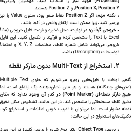
(Properties) مورد نیاز
را انتخاب کنید. مهمترین ویژگی‌ها
Position Y
,
Position X
, و
Position Z
هستند.
•
نکته مهم:
اگر
Position Z
نقاط صفر بود، ستون Value را نیز
بررسی کنید، زیرا ممکن است ارتفاع واقعی در آنجا باشد.
•
خروجی گرفتن:
در نهایت، محل ذخیره و فرمت فایل خروجی (مثلاً
Excel یا Text را مشخص کرده و فرآیند را تکمیل کنید. این فایل
خروجی می‌تواند شامل شماره نقطه، مختصات X, Y, Z و احتمالاً
توضیحات (Description) باشد.
2. استخراج از Multi-Text بدون مارکر نقطه
گاهی اوقات با فایل‌هایی روبرو می‌شویم که حاوی Multiple Text
(متن‌های چندگانه) هستند و هر متن نشان‌دهنده یک ارتفاع است، اما
یچ مارکر نقطه‌ای (Point Marker) در کنار آن وجود ندارد
که مکان
دقیق نقطه مسطحاتی را مشخص کند. در این حالت، تشخیص مکان دقیق
نقطه دشوار است، اما می‌توان با تقریب خوبی اطلاعات را استخراج کرد.
تکنیک‌های استخراج در این حالت:
•
بررسی Object Type
ابتدا نوع شیء را بررسی کنید؛ در این مورد