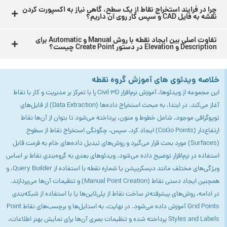
چرا در فرایند استخراج نقاط از یک سطح، گاهی نیاز به اکسپورت کردن
نقشه به فایل CAD و سپس کار روی آن داریم؟
تفاوت اصلی بین ایجاد نقطه با روش Manual و Automatic برای
Description و Elevation در دستور Create Point چیست؟
خلاصه ویدئوی های آموزش گروه نقطه
این مجموعه از ویدئوها، آموزش نرم‌افزار Civil 3D را با تمرکز بر مدیریت و کار با نقاط
آغاز می‌کند. در ابتدا، به مبحث استخراج داده‌ها (Data Extraction) از فایل‌های
توپوگرافی موجود، شامل خطوط و متون، پرداخته می‌شود تا بتوان از آن‌ها نقاط
ارتفاع‌دار (CoGo Points) ایجاد کرد. سپس، چگونگی استخراج نقاط از سطوح
(Surfaces) مورد بحث قرار می‌گیرد و روش‌های تبدیل داده‌های خام به فرمت قابل
استفاده در نرم‌افزار توضیح داده می‌شود. ویدئوهای بعدی به گروه‌بندی نقاط بر اساس
ویژگی‌های مختلف مانند دیسکریپشن یا شماره نقطه با استفاده از Query Builder، و
همچنین ایجاد دستی نقاط (Manual Point Creation) و تنظیمات آن‌ها می‌پردازند.
در ادامه، روش‌های پیشرفته‌تر ساخت نقاط از پلی‌لاین‌ها یا با استفاده از شبکه‌بندی
Grid Points آموزش داده می‌شود. در نهایت، به استایل‌ها و برچسب‌های نقاط Point
Styles and Labels پرداخته شده و تنظیمات بصری آن‌ها برای نمایش بهتر اطلاعات،