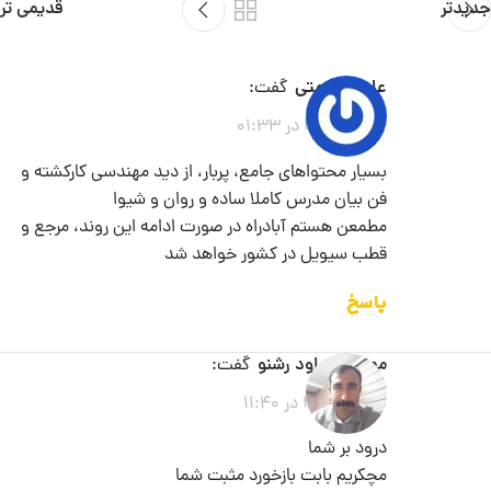
جدیدتر
قدیمی تر
علیرضا همتی
گفت:
2026-06-04 در 01:33
بسیار محتواهای جامع، پربار، از دید مهندسی کارکشته و
فن بیان مدرس کاملا ساده و روان و شیوا
مطمعن هستم آبادراه در صورت ادامه این روند، مرجع و
قطب سیویل در کشور خواهد شد
پاسخ
مهندس داود رشنو
گفت:
2026-06-05 در 11:40
درود بر شما
مچکریم بابت بازخورد مثبت شما