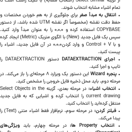
از گزینه Select Similar (انتخاب مشابه) با کلیک راست است تا
تمام اشیاء مشابه انتخاب شوند.
•
انتقال به مبدأ صفر
برای جلوگیری از به هم خوردن مختصات و
حفظ دقت نقشه (مخصوصاً اگر نقشه UTM شده باشد، از دستور
COPYBASE استفاده کرده و 0,0,0 را به عنوان مبدأ وارد کنید.
سپس یک فایل جدید (New) با الگوی متریک (Metric) ایجاد کرده
و با Control + V و وارد کردن0,0,0 در آن فایل جدید، اشیاء را
پیست کنید.
•
اجرای DATAEXTRACTION
دستور DATAEXTRACTION را
تایپ و اجرا کنید.
•
پنجره Wizard
این دستور یک ویزارد 8 مرحله‌ای را باز می‌کند. در
مرحله دوم، باید محل ذخیره فایل خروجی را مشخص کنید.
•
انتخاب اشیاء:
در مرحله بعدی، گزینه Select Objects in the
current drawing را انتخاب کرده و اشیایی که به فایل جدید
منتقل کرده‌اید را انتخاب کنید.
•
فیلتر کردن:
در مرحله سوم، نرم‌افزار فقط اشیاء متنی (Text) را
پیدا می‌کند.
•
انتخاب Property ها:
در مرحله چهارم، باید
ویژگی‌های