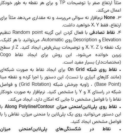
مثلاً ارتفاع صفر یا توضیحات TP و برای هر نقطه به طور خودکار
اعمال می‌کند.
3.
None
نرم‌افزار نه سوالی می‌پرسد و نه مقداری می‌دهد مثلاً برای
ارتفاع، فقط X, Y خواهید داشت.
4.
نقاط تصادفی
با فعال کردن این گزینه Random point تنظیم
Elevation و Description روی Automatic، می‌توانید با هر کلیک،
یک نقطه با X, Y, Z و توضیحات پیش‌فرض ایجاد کنید. Z از سطح
زیرین خوانده می‌شود. این روش برای ایجاد نقاط Cogo
(مختصات‌دار) بسیار مفید است.
•
نقاط روی شبکه On Grid
برای ایجاد نقاط به صورت شبکه‌ای
(مانند کارهای آبیاری یا تست)، این دستور را اجرا کرده و نقطه مبنا
(Base Point) ، زاویه چرخش شبکه (Grid Rotation) و فواصل
شبکه در راستای X و Y را مشخص کنید. نرم‌افزار به صورت خودکار
نقاط را با فواصل مشخص تا جایی که امکان دارد، ایجاد می‌کند.
•
نقاط روی پلی‌لاین/منحنی میزان Along Polyline/Contour
با
این دستور می‌توانید روی یک پلی‌لاین یا منحنی میزان، نقاطی را با
فواصل مشخص ایجاد کنید.
•
نقاط در شکستگی‌های پلی‌لاین/منحنی میزان