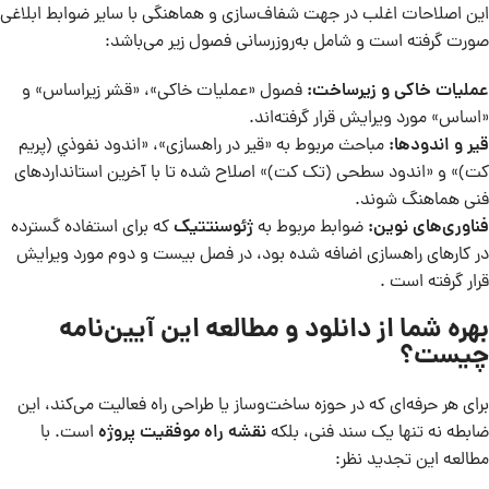
این اصلاحات اغلب در جهت شفاف‌سازی و هماهنگی با سایر ضوابط ابلاغی
صورت گرفته است و شامل به‌روزرسانی فصول زیر می‌باشد:
عملیات خاکی و زیرساخت
:
فصول «عملیات خاکی»، «قشر زیراساس» و
«اساس» مورد ویرایش قرار گرفته‌اند.
قیر و اندودها
:
مباحث مربوط به «قیر در راهسازی»، «اندود نفوذي (پریم
کت)» و «اندود سطحی (تک کت)» اصلاح شده تا با آخرین استانداردهای
فنی هماهنگ شوند.
فناوری‌های نوین
:
ضوابط مربوط به
ژئوسنتتیک
که برای استفاده گسترده
در کارهای راهسازی اضافه شده بود، در فصل بیست و دوم مورد ویرایش
قرار گرفته است .
بهره شما از دانلود و مطالعه این آیین‌نامه
چیست؟
برای هر حرفه‌ای که در حوزه ساخت‌وساز یا طراحی راه فعالیت می‌کند، این
ضابطه نه تنها یک سند فنی، بلکه
نقشه راه موفقیت پروژه
است. با
مطالعه این تجدید نظر: