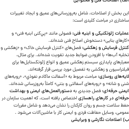
الف) اصلاحات فنی و محتوایی
این بخش از اصلاحات، شامل به‌روزرسانی‌های عمیق و ایجاد تغییرات
ساختاری در مباحث کلیدی است:
عملیات ژئوتکنیکی و ابنیه فنی
:
فصولی مانند «پي‌کنی ابنیه فنی» و
«کارهاي بنایی» دستخوش اصلاح فنی شده‌اند.
کنترل فرسایش و زهکشی
:
فصل‌های «کنترل فرسایش خاک» و «زهکشی و
تخلیه آب‌ها» با افزودن ضوابط جدید تقویت شده‌اند. برای مثال،
معیارهای پایداری سیستم زهکشی عمیق و انواع ژئوتکستایل‌ها برای
فیلتراسیون و زهکشی به تفصیل مورد بررسی قرار گرفته‌اند.
لایه‌های روسازی
:
مباحث مربوط به «آسفالت ماکادم نفوذي»، «رويه‌های
شنی و شانه» و «رويه‌های آسفالتی و بتنی» کاملاً به‌روزرسانی شده‌اند.
ایمنی حرفه‌ای
:
فصل جدیدی به
دستورالعمل‌های ایمنی و بهداشت
حرفه‌ای در کارهای راهسازی
اختصاص یافته است، که اهمیت سازمان در
حفظ سلامت جسم و روان کارکنان را نشان می‌دهد و شامل مقررات
عمومی، وسایل حفاظت فردی و ایمنی کار با ماشین‌آلات می‌شود .
ب) اصلاحات نگارشی و ویرایشی