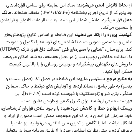
از لحاظ قانونی ایمن می‌شوید
:
مفاد این ضابطه برای تمامی قراردادهای
جدیدی که از تاریخ اجرای بخشنامه (1401/01/5140) منعقد شده‌اند،
مالک
عمل
قرار می‌گیرد. دانش شما از این سند، رعایت الزامات قانونی و قراردادی
را تضمین می‌کند.
کیفیت پروژه را ارتقا می‌دهید
:
این ضابطه بر اساس نتایج پژوهش‌های
علمی و تخصصی تدوين شده تا شاخص‌های توسعه را تکمیل و تقویت
کند. برای مثال، آشنایی با معیارهای فنی آسفالت داغ فوق نازک (UTBWC)
یا آسفالت حفاظتی (چيپ سيل) در فصل هفدهم، به شما امکان می‌دهد
تا روش‌های نگهداری پیشگیرانه و ترمیمی روسازی را با بالاترین کیفیت
ممکن اجرا کنید.
به منابع مرجع دسترسی دارید
:
این ضابطه در فصل آخر (فصل بیست و
پنجم) به طور جامع،
استانداردها و آزمایش‌های مرتبط
با خاک، مصالح
سنگی، بتن، قیر و ژئوسنتتیک را فهرست کرده است [28، 104]. این
فهرست، منبعی ارزشمند برای کنترل کیفی و طراحی دقیق است.
ریسک ابهام و خطا را کاهش می‌دهید
:
با وجود تلاش فراوان کارشناسان،
خود سازمان نیز اذعان دارد که این مجموعه ممکن است مصون از ایراد و
اشکال نباشد. اما با آگاهی از آخرین متن ابلاغی، می‌توانید ابهامات را
برطرف کرده و حتی نظرات اصلاحی خود را از طریق سامانه سما به متولیان