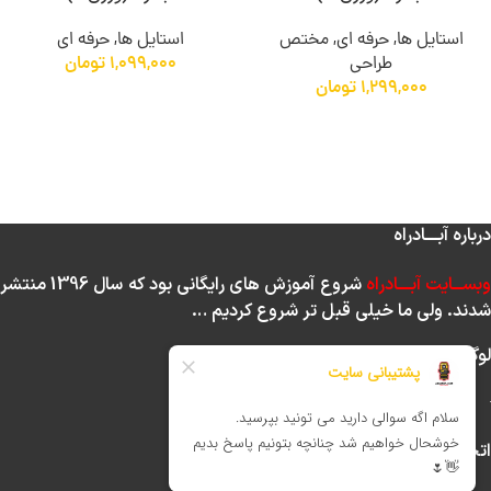
استایل ها
,
حرفه ای
,
مختص
استایل ها
,
حرفه ای
طراحی
1,099,000
تومان
1,299,000
تومان
درباره آبــــادراه
بســـایت آبــــادراه
شروع آموزش های
رایگانی
بود که سال 1396 منتشر
شدند. ولی ما خیلی قبل تر شروع کردیم …
لوگو ساماندهی
اتحادیه کشوری کسب و کار مجازی